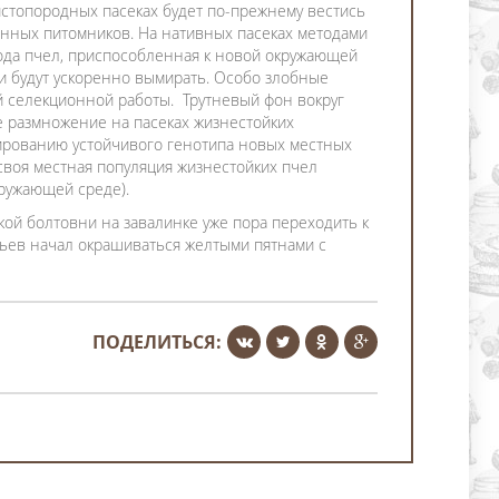
истопородных пасеках будет по-прежнему вестись
енных питомников. На нативных пасеках методами
ода пчел, приспособленная к новой окружающей
и будут ускоренно вымирать. Особо злобные
й селекционной работы. Трутневый фон вокруг
е размножение на пасеках жизнестойких
мированию устойчивого генотипа новых местных
своя местная популяция жизнестойких пчел
кружающей среде).
кой болтовни на завалинке уже пора переходить к
льев начал окрашиваться желтыми пятнами с
ПОДЕЛИТЬСЯ: