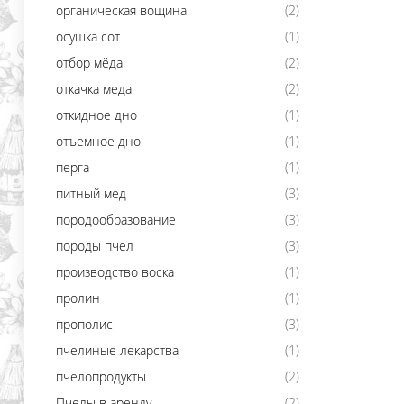
органическая вощина
(2)
осушка сот
(1)
отбор мёда
(2)
откачка меда
(2)
откидное дно
(1)
отъемное дно
(1)
перга
(1)
питный мед
(3)
породообразование
(3)
породы пчел
(3)
производство воска
(1)
пролин
(1)
прополис
(3)
пчелиные лекарства
(1)
пчелопродукты
(2)
Пчелы в аренду
(2)