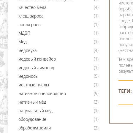
чистоп
качество меда
(4)
борьба
народн
клещ варроа
(1)
среде.
ловля роев
(1)
гибрид
пасек 
МДВП
(1)
пчелос
Мед
(1)
популя
медовуха
(4)
(местн
медовый конвейер
(1)
Тем вр
полевы
медовый лимонад
(1)
резуль
медоносы
(5)
местные пчелы
(1)
ТEГИ:
нативное пчеловодство
(9)
нативный мёд
(3)
натуральный мед
(1)
оборудование
(1)
обработка земли
(2)