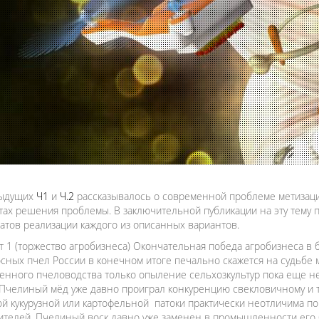
дыдущих
Ч1
и
Ч.2
рассказывалось о современной проблеме метизац
тах решения проблемы. В заключительной публикации на эту тему
татов реализации каждого из описанных вариантов.
т 1 (торжество агробизнеса) Окончательная победа агробизнеса в
сных пчел России в конечном итоге печально скажется на судьбе
енного пчеловодства только опыление сельхозкультур пока еще 
 Пчелиный мёд уже давно проиграл конкуренцию свекловичному и т
й кукурузной или картофельной патоки практически неотличима по
ителей. Пчелиный воск давно уже заменен в промышленности его