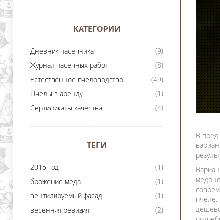
КАТЕГОРИИ
Дневник пасечника
(9)
Журнал пасечных работ
(8)
Естественное пчеловодство
(49)
Пчелы в аренду
(1)
Сертификаты качества
(4)
В пре
ТЕГИ
вариан
резуль
2015 год
(1)
Вариан
медоно
брожение меда
(1)
соврем
вентилируемый фасад
(1)
пчеле.
дешево
весенняя ревизия
(2)
потреб