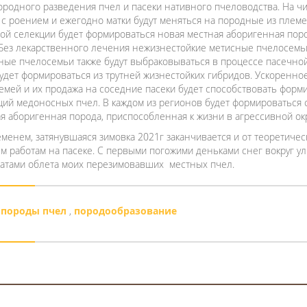
ородного разведения пчел и пасеки нативного пчеловодства. На ч
 с роением и ежегодно матки будут меняться на породные из плем
ой селекции будет формироваться новая местная аборигенная пор
 Без лекарственного лечения нежизнестойкие метисные пчелосемь
ные пчелосемьи также будут выбраковываться в процессе пасечно
будет формироваться из трутней жизнестойких гибридов. Ускоренно
емей и их продажа на соседние пасеки будет способствовать фор
ций медоносных пчел. В каждом из регионов будет формироваться 
ая аборигенная порода, приспособленная к жизни в агрессивной о
еменем, затянувшаяся зимовка 2021г заканчивается и от теоретичес
м работам на пасеке. С первыми погожими деньками снег вокруг у
татами облета моих перезимовавших местных пчел.
породы пчел
,
породообразование