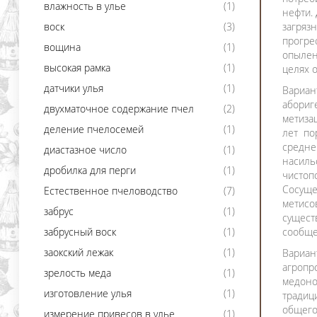
влажность в улье
(1)
нефти.
воск
(3)
загряз
прогре
вощина
(1)
опылен
высокая рамка
(1)
целях 
датчики улья
(1)
Вариан
абориг
двухматочное содержание пчел
(2)
метиза
деление пчелосемей
(1)
лет по
средне
диастазное число
(1)
насиль
дробилка для перги
(1)
чистоп
Сосуще
Естественное пчеловодство
(7)
метисо
забрус
(1)
сущест
забрусный воск
(1)
сообще
заокский лежак
(1)
Вариан
агропр
зрелость меда
(1)
медоно
изготовление улья
(1)
традиц
общего
измерение привесов в улье
(1)