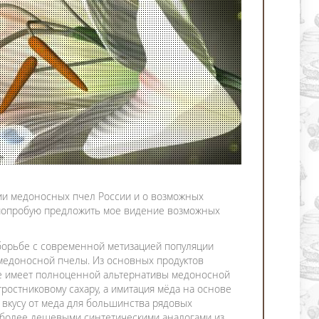
ии медоносных пчел России и о возможных
 попробую предложить мое видение возможных
 борьбе с современной метизацией популяции
 медоносной пчелы. Из основных продуктов
не имеет полноценной альтернативы медоносной
ростниковому сахару, а имитация мёда на основе
 вкусу от меда для большинства рядовых
 более дешевыми синтетическими аналогами из