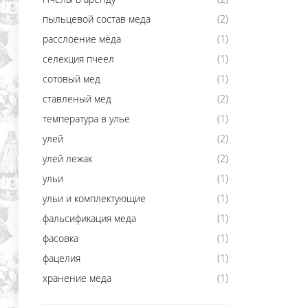
пыльцевой состав меда
(2)
расслоение мёда
(1)
селекция пчеел
(1)
сотовый мед
(1)
ставленый мед
(2)
температура в улье
(1)
улей
(2)
улей лежак
(2)
ульи
(1)
ульи и комплектующие
(1)
фальсификация меда
(1)
фасовка
(1)
фацелия
(1)
хранение меда
(1)