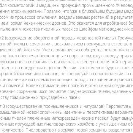
 Для косметологии и медицины продукция промышленного пчеловод
нения агрохимикатами. Полагаю, что уже в ближайшем будущем ме
ссом из процессов опыления возделываемых растений в результа
ием роями механических дронов. Это окажется для агробизнеса б
опыления множества пчелиных пасек со шлейфом матководческих х
т2 (возрождение аборигенной породы медоносной пчелы). Гремуча
енной пчелы в сочетании с восхвалением преимуществ естественно
цию российских пчел. Уже сложившиеся сообщества поклонников р
род пчел обеспечат бесконечные споры о том, какую породу призн
русская пчела сохранилась в изолятах на северо-восточной периф
ственного внедрения в центре России закономерно будет встрече
ородной карнике или карпатке, не говоря уже о сопротивлении со 
ствование же на пасеках нескольких пород с сохранением роевого
в и помесей. Более оптимистичен прогноз в отношении создания 
вования сохранившихся реликтов среднерусской пчелы, удаленных 
ству традиционных приусадебных пасек.
т 3 (сосуществование промышленников и натуралов) Перспективы
омышленной новой опричнины идентичны перспективам варианта 1
сным пчелам племенные маткоразведенческие пасеки будут выну
ионных приусадебных пчеловодческих хозяйств с уменьшением о
 количества. Пчеловодство на землях новой земщины разделится на