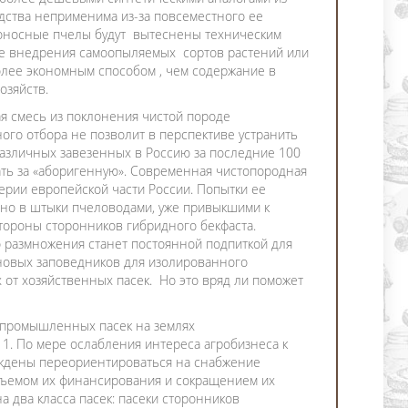
ства неприменима из-за повсеместного ее
доносные пчелы будут вытеснены техническим
те внедрения самоопыляемых сортов растений или
олее экономным способом , чем содержание в
озяйств.
я смесь из поклонения чистой породе
го отбора не позволит в перспективе устранить
азличных завезенных в Россию за последние 100
ать за «аборигенную». Современная чистопородная
ерии европейской части России. Попытки ее
но в штыки пчеловодами, уже привыкшими к
стороны сторонников гибридного бекфаста.
 размножения станет постоянной подпиткой для
новых заповедников для изолированного
от хозяйственных пасек. Но это вряд ли поможет
 промышленных пасек на землях
. По мере ослабления интереса агробизнеса к
ждены переориентироваться на снабжение
бъемом их финансирования и сокращением их
 два класса пасек: пасеки сторонников