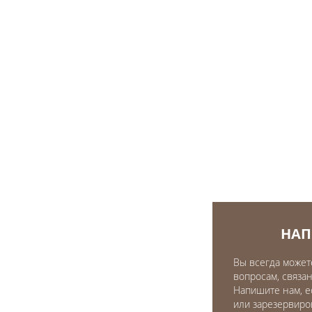
НАП
Вы всегда может
вопросам, связан
Напишите нам, е
или зарезервиро