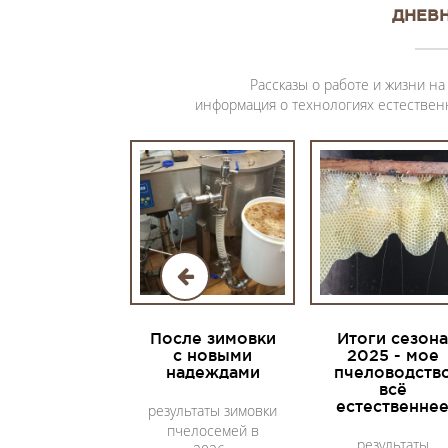
ДНЕВ
Рассказы о работе и жизни на
информация о технологиях естествен
После зимовки
Итоги сезона
с новыми
2025 - мое
надеждами
пчеловодств
всё
естественне
результаты зимовки
пчелосемей в
результаты