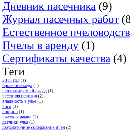
Дневник пасечника
(9)
Журнал пасечных работ
(
Естественное пчеловодст
Пчелы в аренду
(1)
Сертификаты качества
(4)
Теги
2015 год
(1)
брожение меда
(1)
вентилируемый фасад
(1)
весенняя ревизия
(2)
влажность в улье
(1)
воск
(3)
вощина
(1)
высокая рамка
(1)
датчики улья
(1)
двухматочное содержание пчел
(2)