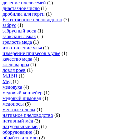
деление пчелосемей
(1)
диастазное число
(1)
дробилка для перги
(1)
Естественное пчеловодство
(7)
забрус
(1)
забрусный воск
(1)
заокский лежак
(1)
зрелость меда
(1)
изготовление улья
(1)
измерение привесов в улье
(1)
качество меда
(4)
клещ варроа
(1)
ловля роев
(1)
МДВП
(1)
Мед
(1)
медовуха
(4)
медовый конвейер
(1)
медовый лимонад
(1)
медоносы
(5)
местные пчелы
(1)
нативное пчеловодство
(9)
нативный мёд
(3)
натуральный мед
(1)
оборудование
(1)
обработка земли
(2)